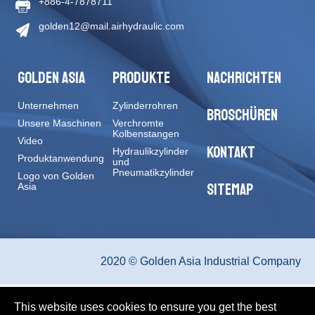
+886-4-7878711
golden12@mail.airhydraulic.com
GOLDEN ASIA
PRODUKTE
NACHRICHTEN
Unternehmen
Zylinderrohren
BROSCHÜREN
Unsere Maschinen
Verchromte
Kolbenstangen
Video
KONTAKT
Hydraulikzylinder
Produktanwendung
und
Pneumatikzylinder
Logo von Golden
SITEMAP
Asia
2020 © Golden Asia Industrial Company
This website uses cookies to ensure you get the best