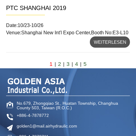
PTC SHANGHAI 2019
Date:10/23-10/26
Venue:Shanghai New Int'l Expo Center,Booth No:E3-L10
WEITERLESEN
1
2
3
4
5
|
|
|
|
No.679, Zhongqiao St
.,
Huatan Township
,
Changhua
County
503
,
Taiwan (R.O.C.)
+886-4-7878772
golden1@mail.airhydraulic.com