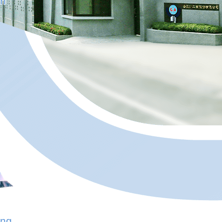
em
ing