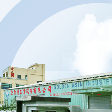
r
e
r