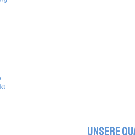
m
e
kt
Unsere Qu