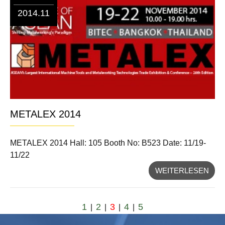
2014.11
METALEX 2014
METALEX 2014 Hall: 105 Booth No: B523 Date: 11/19-
11/22
WEITERLESEN
1
2
3
4
5
|
|
|
|