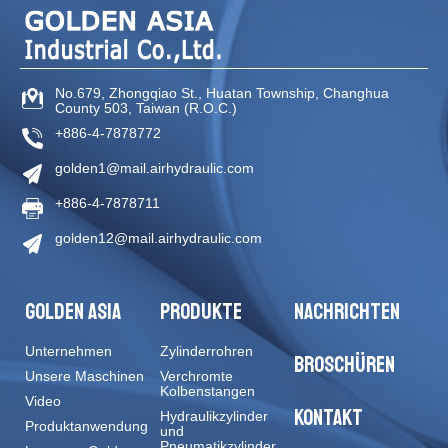
No.679, Zhongqiao St
.,
Huatan Township
,
Changhua
County
503
,
Taiwan (R.O.C.)
+886-4-7878772
golden1@mail.airhydraulic.com
+886-4-7878711
golden12@mail.airhydraulic.com
GOLDEN ASIA
PRODUKTE
NACHRICHTEN
Unternehmen
Zylinderrohren
BROSCHÜREN
Unsere Maschinen
Verchromte
Kolbenstangen
Video
KONTAKT
Hydraulikzylinder
Produktanwendung
und
Pneumatikzylinder