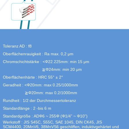
Toleranz AD : f8
Oberflächenrauigkeit : Ra max. 0,2 μm
Chromschichtstärke : <Φ22.225mm: min 15 μm
≧Φ24mm: min 20 μm
Oberflächenhärte : HRC 55° ± 2°
Geradheit : <Φ20mm: max 0.25/1000mm
≧Φ20mm: max 0.2/1000mm
Rundheit : 1/2 der Durchmessertoleranz
Standardlänge : 2 -bis 6 m
Standardgröße : ADΦ6 ~ 255Φ (Φ1/4” ~ Φ10”)
Werkstoff : JIS S45C, S55C, SAE 1045, DIN CK45, JIS
SCM4400, 20MnV6, 38MnVS6 geschliffen, induktivgehärtet und