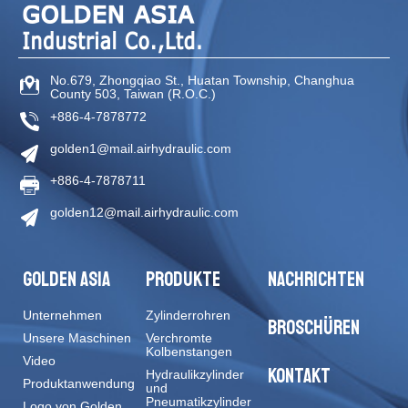
No.679, Zhongqiao St
.,
Huatan Township
,
Changhua
County
503
,
Taiwan (R.O.C.)
+886-4-7878772
golden1@mail.airhydraulic.com
+886-4-7878711
golden12@mail.airhydraulic.com
GOLDEN ASIA
PRODUKTE
NACHRICHTEN
Unternehmen
Zylinderrohren
BROSCHÜREN
Unsere Maschinen
Verchromte
Kolbenstangen
Video
KONTAKT
Hydraulikzylinder
Produktanwendung
und
Pneumatikzylinder
Logo von Golden