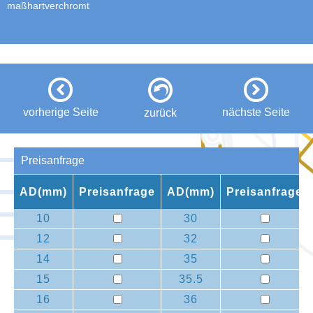
maßhartverchromt
vorherige Seite
nächste Seite
zurück
Preisanfrage
AD(mm)
Preisanfrage
AD(mm)
Preisanfrage
10
30
12
32
14
35
15
35.5
16
36