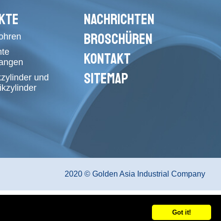
KTE
NACHRICHTEN
BROSCHÜREN
rohren
mte
KONTAKT
tangen
SITEMAP
kzylinder und
kzylinder
2020 © Golden Asia Industrial Company
Got it!