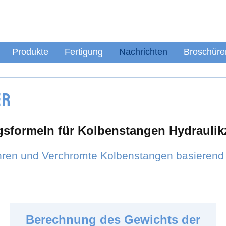
Produkte
Fertigung
Nachrichten
Broschüre
er
sformeln für Kolbenstangen Hydraulikz
ohren und Verchromte Kolbenstangen basieren
Berechnung des Gewichts der