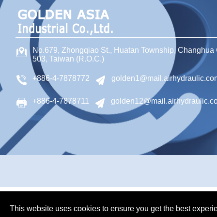
No.679, Zhongqiao St
.,
Huatan Township
,
Changhua 
503
,
Taiwan (R.O.C.)
+886-4-7878772
golden1@mail.airhydraulic.co
+886-4-7878711
golden12@mail.airhydraulic.c
This website uses cookies to ensure you get the best experi