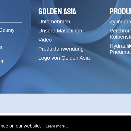
GOLDEN ASIA
PRODU
Unternehmen
Zylinder
County
Unsere Maschinen
Verchro
Kolbens
Video
Hydrauli
m
Produktanwendung
Pneumati
Logo von Golden Asia
om
ence on our website.
Learn more...