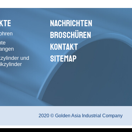
KTE
NACHRICHTEN
BROSCHÜREN
rohren
mte
KONTAKT
tangen
SITEMAP
kzylinder und
kzylinder
2020 © Golden Asia Industrial Company