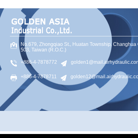
No.679, Zhongqiao St
.,
Huatan Township
,
Changhua 
503
,
Taiwan (R.O.C.)
+886-4-7878772
golden1@mail.airhydraulic.co
+886-4-7878711
golden12@mail.airhydraulic.c