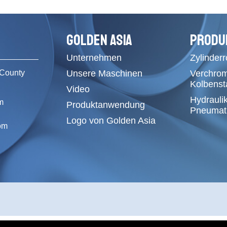
GOLDEN ASIA
PRODU
Unternehmen
Zylinder
County
Unsere Maschinen
Verchro
Kolbens
Video
Hydrauli
m
Produktanwendung
Pneumati
Logo von Golden Asia
om