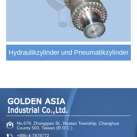
Hydraulikzylinder und Pneumatikzylinder
No.679, Zhongqiao St
.,
Huatan Township
,
Changhua
County
503
,
Taiwan (R.O.C.)
+886-4-7878772