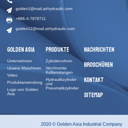
golden1@mail.airhydraulic.com
+886-4-7878711
golden12@mail.airhydraulic.com
GOLDEN ASIA
PRODUKTE
NACHRICHTEN
Unternehmen
Zylinderrohren
BROSCHÜREN
Unsere Maschinen
Verchromte
Kolbenstangen
Video
KONTAKT
Hydraulikzylinder
Produktanwendung
und
Pneumatikzylinder
Logo von Golden
SITEMAP
Asia
2020 © Golden Asia Industrial Company