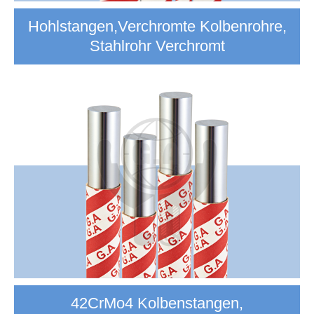
Hohlstangen,Verchromte Kolbenrohre,
Stahlrohr Verchromt
42CrMo4 Kolbenstangen,