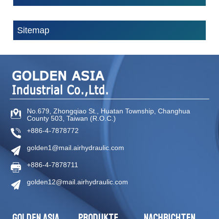
Sitemap
No.679, Zhongqiao St
.,
Huatan Township
,
Changhua
County
503
,
Taiwan (R.O.C.)
+886-4-7878772
golden1@mail.airhydraulic.com
+886-4-7878711
golden12@mail.airhydraulic.com
GOLDEN ASIA
PRODUKTE
NACHRICHTEN