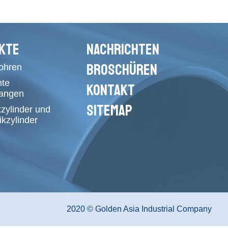
KTE
NACHRICHTEN
BROSCHÜREN
rohren
mte
KONTAKT
tangen
SITEMAP
kzylinder und
kzylinder
2020 © Golden Asia Industrial Company