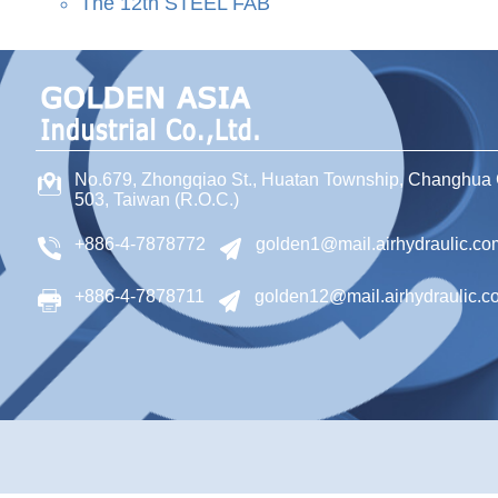
The 12th STEEL FAB
No.679, Zhongqiao St
.,
Huatan Township
,
Changhua 
503
,
Taiwan (R.O.C.)
+886-4-7878772
golden1@mail.airhydraulic.co
+886-4-7878711
golden12@mail.airhydraulic.c