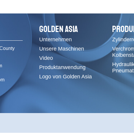
GOLDEN ASIA
PRODU
Unternehmen
Zylinder
County
Unsere Maschinen
Verchro
Kolbens
Video
Hydrauli
m
Produktanwendung
Pneumati
Logo von Golden Asia
om