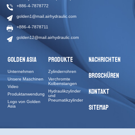
+886-4-7878772
golden1@mail.airhydraulic.com
+886-4-7878711
golden12@mail.airhydraulic.com
GOLDEN ASIA
PRODUKTE
NACHRICHTEN
Unternehmen
Zylinderrohren
BROSCHÜREN
Unsere Maschinen
Verchromte
Kolbenstangen
Video
KONTAKT
Hydraulikzylinder
Produktanwendung
und
Pneumatikzylinder
Logo von Golden
SITEMAP
Asia