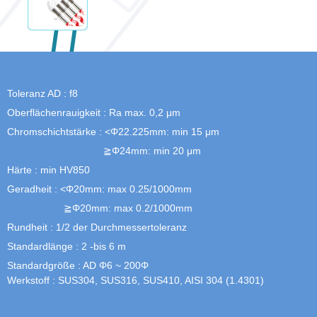
Toleranz AD : f8
Oberflächenrauigkeit : Ra max. 0,2 μm
Chromschichtstärke : <Φ22.225mm: min 15 μm
≧Φ24mm: min 20 μm
Härte : min HV850
Geradheit : <Φ20mm: max 0.25/1000mm
≧Φ20mm: max 0.2/1000mm
Rundheit : 1/2 der Durchmessertoleranz
Standardlänge : 2 -bis 6 m
Standardgröße : AD Φ6 ~ 200Φ
Werkstoff : SUS304, SUS316, SUS410, AISI 304 (1.4301)