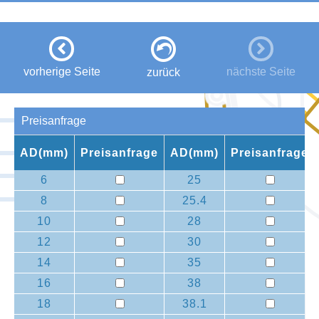
vorherige Seite
nächste Seite
zurück
Preisanfrage
AD(mm)
Preisanfrage
AD(mm)
Preisanfrage
6
25
8
25.4
10
28
12
30
14
35
16
38
18
38.1