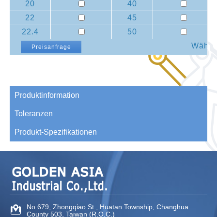
20
40
22
45
22.4
50
Wählen
Preisanfrage
Produktinformation
Toleranzen
Produkt-Spezifikationen
No.679, Zhongqiao St
.,
Huatan Township
,
Changhua
County
503
,
Taiwan (R.O.C.)