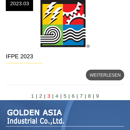
2023.03
IFPE 2023
WEITERLESEN
1
2
3
4
5
6
7
8
9
|
|
|
|
|
|
|
|