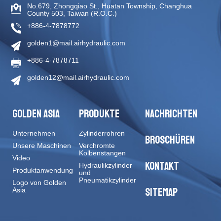
No.679, Zhongqiao St
.,
Huatan Township
,
Changhua
County
503
,
Taiwan (R.O.C.)
+886-4-7878772
golden1@mail.airhydraulic.com
+886-4-7878711
golden12@mail.airhydraulic.com
GOLDEN ASIA
PRODUKTE
NACHRICHTEN
Unternehmen
Zylinderrohren
BROSCHÜREN
Unsere Maschinen
Verchromte
Kolbenstangen
Video
KONTAKT
Hydraulikzylinder
Produktanwendung
und
Pneumatikzylinder
Logo von Golden
SITEMAP
Asia