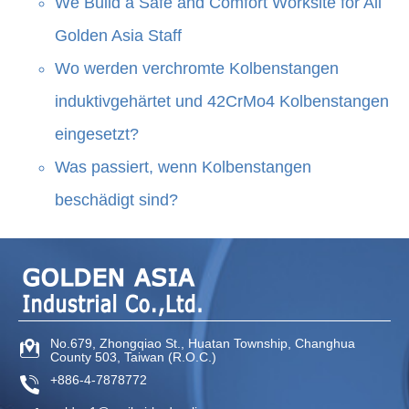
We Build a Safe and Comfort Worksite for All
Golden Asia Staff
Wo werden verchromte Kolbenstangen
induktivgehärtet und 42CrMo4 Kolbenstangen
eingesetzt?
Was passiert, wenn Kolbenstangen
beschädigt sind?
No.679, Zhongqiao St
.,
Huatan Township
,
Changhua
County
503
,
Taiwan (R.O.C.)
+886-4-7878772