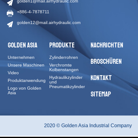
golden1@mail.airhydraulic.com
+886-4-7878711
golden12@mail.airhydraulic.com
GOLDEN ASIA
PRODUKTE
NACHRICHTEN
Unternehmen
Zylinderrohren
BROSCHÜREN
Unsere Maschinen
Verchromte
Kolbenstangen
Video
KONTAKT
Hydraulikzylinder
Produktanwendung
und
Pneumatikzylinder
Logo von Golden
SITEMAP
Asia
2020 © Golden Asia Industrial Company