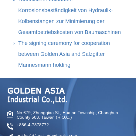
Korrosionsbeständigkeit von Hydraulik-
Kolbenstangen zur Minimierung der
Gesamtbetriebskosten von Baumaschinen
The signing ceremony for cooperation
between Golden Asia and Salzgitter
Mannesmann holding
No.679, Zhongqiao St
.,
Huatan Township
,
Changhua
County
503
,
Taiwan (R.O.C.)
+886-4-7878772
golden1@mail.airhydraulic.com