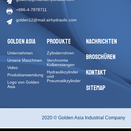
+886-4-7878711
golden12@mail.airhydraulic.com
GOLDEN ASIA
PRODUKTE
NACHRICHTEN
Unternehmen
Zylinderrohren
BROSCHÜREN
Unsere Maschinen
Verchromte
Kolbenstangen
Video
KONTAKT
Hydraulikzylinder
Produktanwendung
und
Pneumatikzylinder
Logo von Golden
SITEMAP
Asia
2020 © Golden Asia Industrial Company