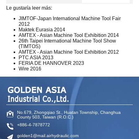
Le gustaría leer más:
JIMTOF-Japan International Machine Tool Fair
2012
Maktek Eurasia 2014
AMTEX - Asian Machine Tool Exhibition 2014
26th Taipei International Machine Tool Show
(TIMTOS)
AMTEX - Asian Machine Tool Exhibition 2012
PTC ASIA 2013
FERIA DE HANNOVER 2023
Wire 2016
No.679, Zhongqiao St
.,
Huatan Township
,
Changhua
County
503
,
Taiwan (R.O.C.)
+886-4-7878772
golden1@mail.airhydraulic.com