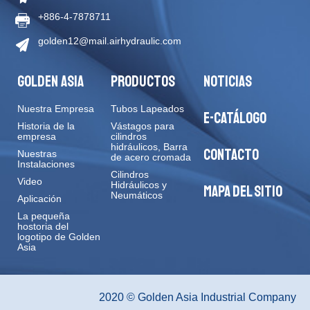
+886-4-7878711
golden12@mail.airhydraulic.com
GOLDEN ASIA
PRODUCTOS
NOTICIAS
Nuestra Empresa
Tubos Lapeados
E-CATÁLOGO
Historia de la
Vástagos para
empresa
cilindros
hidráulicos, Barra
CONTACTO
Nuestras
de acero cromada
Instalaciones
Cilindros
Video
Hidráulicos y
MAPA DEL SITIO
Neumáticos
Aplicación
La pequeña
hostoria del
logotipo de Golden
Asia
2020 © Golden Asia Industrial Company