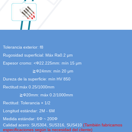
Tolerancia exterior: f8
Rugosidad superficial: Máx Ra0.2 μm
Espesor cromo: <Φ22.225mm: mín 15 μm
≧Φ24mm: mín 20 μm
Dureza de la superficie: mín HV 850
Rectitud:máx 0.25/1000mm
≧Φ20mm: máx 0.2/1000mm
Rectitud: Tolerancia × 1/2
Longitud estándar: 2M - 6M
Medida estándar: 6Φ ~ 200Φ
Calidad acero: SUS304, SUS316, SUS410
(También fabricamos
especificaciones según la necesidad del cliente)