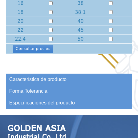
16
38
18
38.1
20
40
22
45
22.4
50
Consultar precios
Característica de producto
Forma Tolerancia
Especificaciones del producto