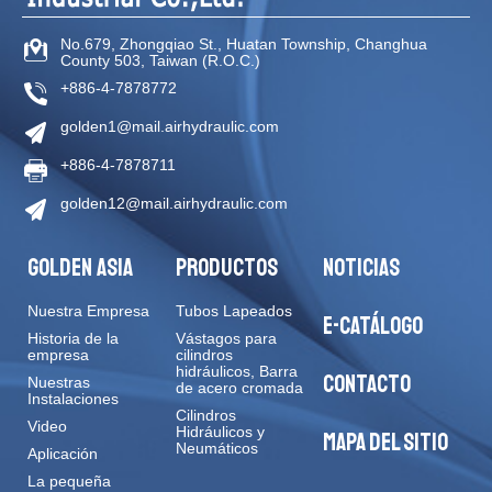
No.679, Zhongqiao St
.,
Huatan Township
,
Changhua
County
503
,
Taiwan (R.O.C.)
+886-4-7878772
golden1@mail.airhydraulic.com
+886-4-7878711
golden12@mail.airhydraulic.com
GOLDEN ASIA
PRODUCTOS
NOTICIAS
Nuestra Empresa
Tubos Lapeados
E-CATÁLOGO
Historia de la
Vástagos para
empresa
cilindros
hidráulicos, Barra
CONTACTO
Nuestras
de acero cromada
Instalaciones
Cilindros
Video
Hidráulicos y
MAPA DEL SITIO
Neumáticos
Aplicación
La pequeña