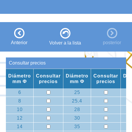
Anterior
posterior
Volver a la lista
Consultar precios
Diámetro
Consultar
Diámetro
Consultar
Diá
mm Φ
precios
mm Φ
precios
m
6
25
8
25.4
10
28
12
30
14
35