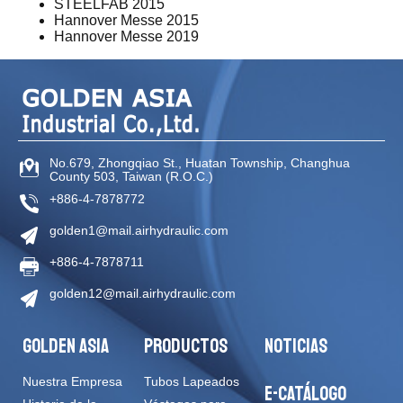
STEELFAB 2015
Hannover Messe 2015
Hannover Messe 2019
No.679, Zhongqiao St
.,
Huatan Township
,
Changhua
County
503
,
Taiwan (R.O.C.)
+886-4-7878772
golden1@mail.airhydraulic.com
+886-4-7878711
golden12@mail.airhydraulic.com
GOLDEN ASIA
PRODUCTOS
NOTICIAS
Nuestra Empresa
Tubos Lapeados
E-CATÁLOGO