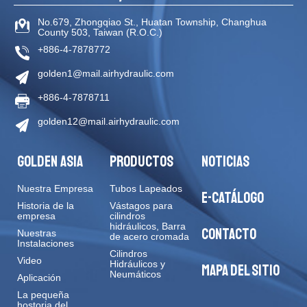
No.679, Zhongqiao St
.,
Huatan Township
,
Changhua
County
503
,
Taiwan (R.O.C.)
+886-4-7878772
golden1@mail.airhydraulic.com
+886-4-7878711
golden12@mail.airhydraulic.com
GOLDEN ASIA
PRODUCTOS
NOTICIAS
Nuestra Empresa
Tubos Lapeados
E-CATÁLOGO
Historia de la
Vástagos para
empresa
cilindros
hidráulicos, Barra
CONTACTO
Nuestras
de acero cromada
Instalaciones
Cilindros
Video
Hidráulicos y
MAPA DEL SITIO
Neumáticos
Aplicación
La pequeña
hostoria del