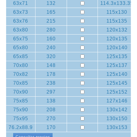
63x71
132
114.3x133.35
63x73
165
115x130
63x76
215
115x135
63x80
280
120x132
65x75
160
120x135
65x80
240
120x140
65x85
320
125x135
70x80
148
125x137
70x82
178
125x140
70x85
238
125x145
70x90
297
125x152
75x85
138
127x146
75x90
208
130x142
75x95
270
130x150
76.2x88.9
170
130x153
Consultar precios