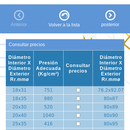
Anterior
posterior
Volver a la lista
Consultar precios
Diámetro
Diámetro
Interior X
Presión
Interior X
Consultar
Diámetro
Adecuada
Diámetro
precios
Exterior
(Kg/cm²)
Exterior
Rr.mmø
Rr.mmø
18x31
751
76.2x92.07
18x35
980
80x87
20x30
520
80x89
20x40
1040
80x90
25x35
416
80x95