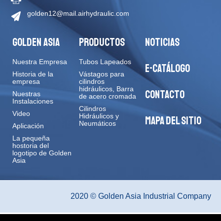
golden12@mail.airhydraulic.com
GOLDEN ASIA
PRODUCTOS
NOTICIAS
Nuestra Empresa
Tubos Lapeados
E-CATÁLOGO
Historia de la
Vástagos para
empresa
cilindros
hidráulicos, Barra
CONTACTO
Nuestras
de acero cromada
Instalaciones
Cilindros
Video
Hidráulicos y
MAPA DEL SITIO
Neumáticos
Aplicación
La pequeña
hostoria del
logotipo de Golden
Asia
2020 © Golden Asia Industrial Company