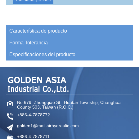
Característica de producto
Forma Tolerancia
Especificaciones del producto
No.679, Zhongqiao St
.,
Huatan Township
,
Changhua
County
503
,
Taiwan (R.O.C.)
+886-4-7878772
golden1@mail.airhydraulic.com
+886-4-7878711