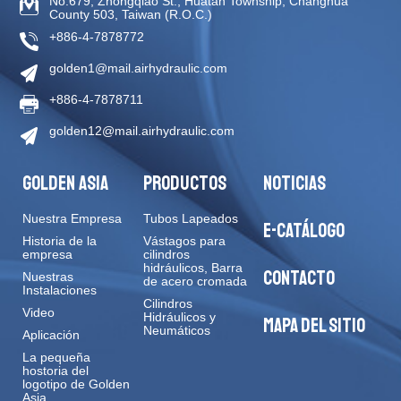
No.679, Zhongqiao St
.,
Huatan Township
,
Changhua
County
503
,
Taiwan (R.O.C.)
+886-4-7878772
golden1@mail.airhydraulic.com
+886-4-7878711
golden12@mail.airhydraulic.com
GOLDEN ASIA
PRODUCTOS
NOTICIAS
Nuestra Empresa
Tubos Lapeados
E-CATÁLOGO
Historia de la
Vástagos para
empresa
cilindros
hidráulicos, Barra
CONTACTO
Nuestras
de acero cromada
Instalaciones
Cilindros
Video
Hidráulicos y
MAPA DEL SITIO
Neumáticos
Aplicación
La pequeña
hostoria del
logotipo de Golden
Asia