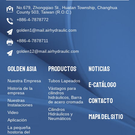
No.679, Zhongqiao St
.,
Huatan Township
,
Changhua
County
503
,
Taiwan (R.O.C.)
+886-4-7878772
golden1@mail.airhydraulic.com
+886-4-7878711
golden12@mail.airhydraulic.com
GOLDEN ASIA
PRODUCTOS
NOTICIAS
Nuestra Empresa
Tubos Lapeados
E-CATÁLOGO
Historia de la
Vástagos para
empresa
cilindros
hidráulicos, Barra
CONTACTO
Nuestras
de acero cromada
Instalaciones
Cilindros
Video
Hidráulicos y
MAPA DEL SITIO
Neumáticos
Aplicación
La pequeña
hostoria del