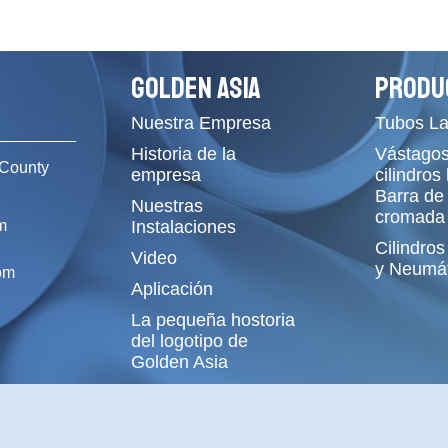
GOLDEN ASIA
PRODU
Nuestra Empresa
Tubos L
Historia de la
Vástagos
County
empresa
cilindros
Barra de
Nuestras
cromada
m
Instalaciones
Cilindros
Video
y Neumát
om
Aplicación
La pequeña hostoria
del logotipo de
Golden Asia