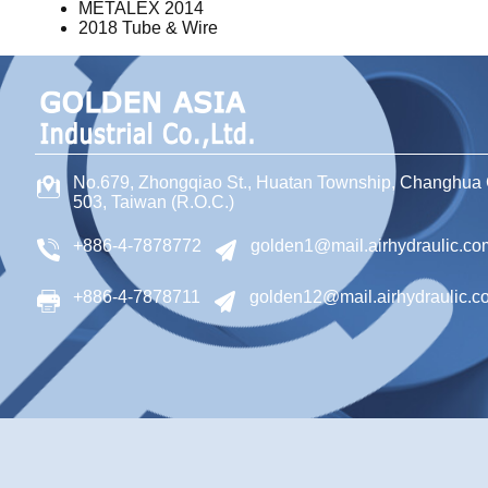
METALEX 2014
2018 Tube & Wire
No.679, Zhongqiao St
.,
Huatan Township
,
Changhua 
503
,
Taiwan (R.O.C.)
+886-4-7878772
golden1@mail.airhydraulic.co
+886-4-7878711
golden12@mail.airhydraulic.c