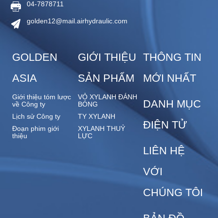
04-7878711
golden12@mail.airhydraulic.com
GOLDEN
GIỚI THIỆU
THÔNG TIN
ASIA
SẢN PHẨM
MỚI NHẤT
Giới thiệu tóm lược
VỎ XYLANH ĐÁNH
DANH MỤC
về Công ty
BÓNG
Lịch sử Công ty
TY XYLANH
ĐIỆN TỬ
Đoạn phim giới
XYLANH THUỶ
thiệu
LỰC
LIÊN HỆ
VỚI
CHÚNG TÔI