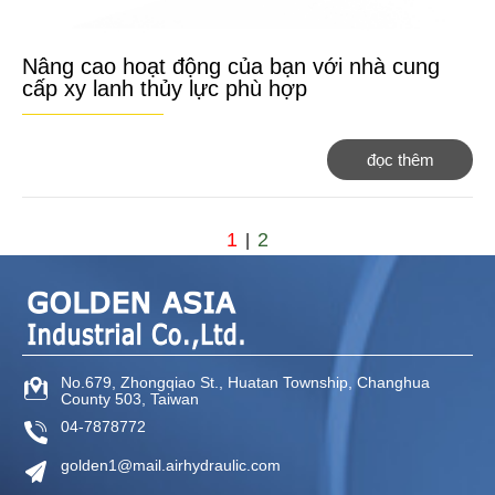
Nâng cao hoạt động của bạn với nhà cung
cấp xy lanh thủy lực phù hợp
đọc thêm
1
2
|
No.679, Zhongqiao St.,
Huatan Township,
Changhua
County
503,
Taiwan
04-7878772
golden1@mail.airhydraulic.com