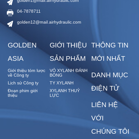
golden1@mail.airhydraulic.com
04-7878711
golden12@mail.airhydraulic.com
GOLDEN
GIỚI THIỆU
THÔNG TIN
ASIA
SẢN PHẨM
MỚI NHẤT
Giới thiệu tóm lược
VỎ XYLANH ĐÁNH
DANH MỤC
về Công ty
BÓNG
Lịch sử Công ty
TY XYLANH
ĐIỆN TỬ
Đoạn phim giới
XYLANH THUỶ
thiệu
LỰC
LIÊN HỆ
VỚI
CHÚNG TÔI