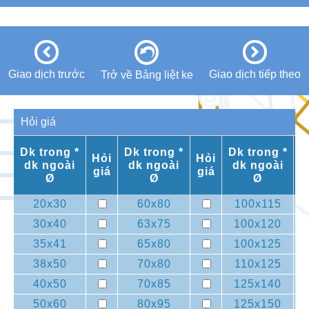
Giao dịch trước
Giao dịch tiếp theo
Trở về Bảng liệt ke
Hỏi giá
Dk trong *
Dk trong *
Dk trong *
Hỏi
Hỏi
H
dk ngoài
dk ngoài
dk ngoài
giá
giá
g
Ø
Ø
Ø
20x30
60x80
100x115
30x40
63x75
100x120
35x41
65x80
100x125
38x50
70x80
110x125
40x50
70x85
125x140
50x60
80x95
125x150