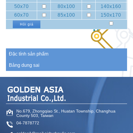
50x70
80x100
140x160
60x70
85x100
150x170
Hỏi giá
Đặc tính sản phẩm
Bảng dung sai
No.679, Zhongqiao St.,
Huatan Township,
Changhua
County
503,
Taiwan
04-7878772