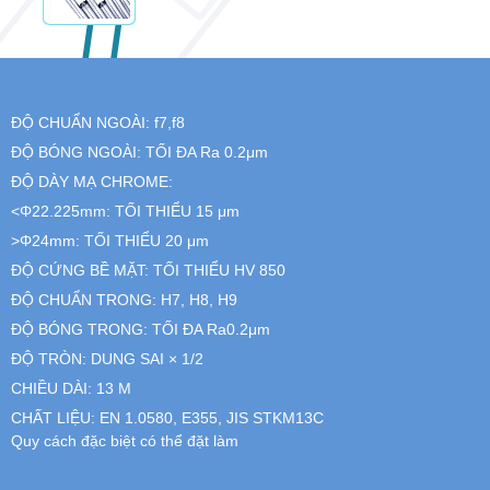
ĐỘ CHUẨN NGOÀI: f7,f8
ĐỘ BÓNG NGOÀI: TỐI ĐA Ra 0.2μm
ĐỘ DÀY MẠ CHROME:
<Φ22.225mm: TỐI THIỂU 15 μm
>Φ24mm: TỐI THIỂU 20 μm
ĐỘ CỨNG BỀ MẶT: TỐI THIỂU HV 850
ĐỘ CHUẨN TRONG: H7, H8, H9
ĐỘ BÓNG TRONG: TỐI ĐA Ra0.2μm
ĐỘ TRÒN: DUNG SAI × 1/2
CHIỀU DÀI: 13 M
CHẤT LIỆU: EN 1.0580, E355, JIS STKM13C
Quy cách đặc biệt có thể đặt làm