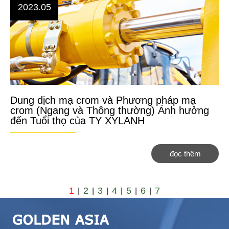
2023.05
Dung dịch mạ crom và Phương pháp mạ
crom (Ngang và Thông thường) Ảnh hưởng
đến Tuổi thọ của TY XYLANH
đọc thêm
1
2
3
4
5
6
7
|
|
|
|
|
|