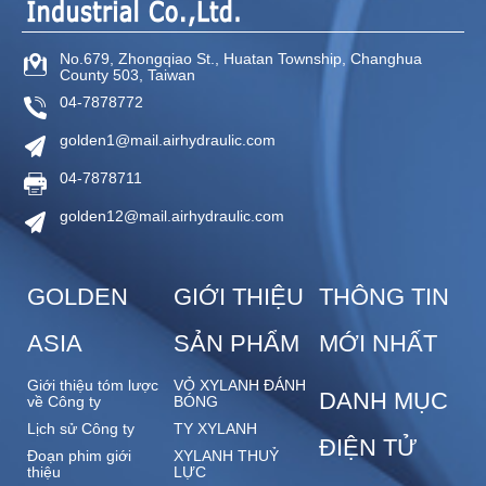
No.679, Zhongqiao St.,
Huatan Township,
Changhua
County
503,
Taiwan
04-7878772
golden1@mail.airhydraulic.com
04-7878711
golden12@mail.airhydraulic.com
GOLDEN
GIỚI THIỆU
THÔNG TIN
ASIA
SẢN PHẨM
MỚI NHẤT
Giới thiệu tóm lược
VỎ XYLANH ĐÁNH
DANH MỤC
về Công ty
BÓNG
Lịch sử Công ty
TY XYLANH
ĐIỆN TỬ
Đoạn phim giới
XYLANH THUỶ
thiệu
LỰC