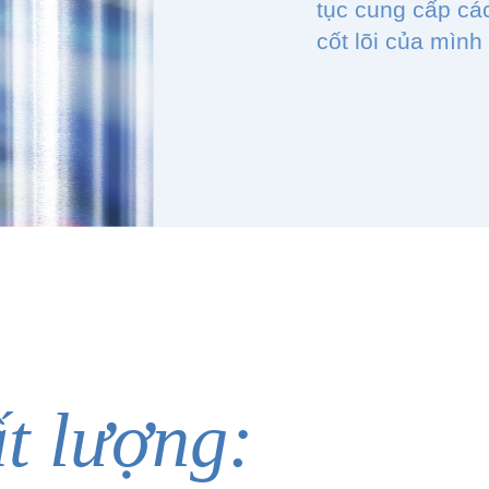
tục cung cấp cá
cốt lõi của mình
t lượng: