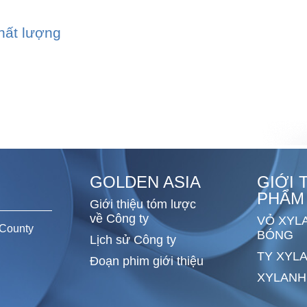
chất lượng
GOLDEN ASIA
GIỚI 
PHẨM
Giới thiệu tóm lược
về Công ty
VỎ XYL
County
BÓNG
Lịch sử Công ty
TY XYL
Đoạn phim giới thiệu
XYLANH