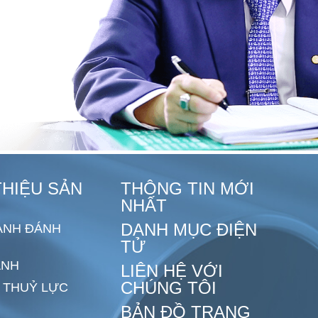
THIỆU SẢN
THÔNG TIN MỚI
NHẤT
DANH MỤC ĐIỆN
ANH ĐÁNH
TỬ
ANH
LIÊN HỆ VỚI
CHÚNG TÔI
 THUỶ LỰC
BẢN ĐỒ TRANG