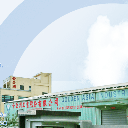
h,
vào
ISO