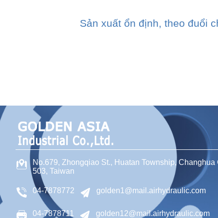
Sản xuất ổn định, theo đuổi 
No.679, Zhongqiao St.,
Huatan Township,
Changhua 
503,
Taiwan
04-7878772
golden1@mail.airhydraulic.com
04-7878711
golden12@mail.airhydraulic.com