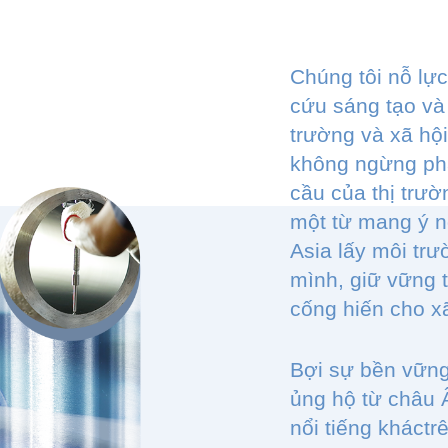
Chúng tôi nỗ lực
cứu sáng tạo và
trường và xã hội
không ngừng phá
cầu của thị trườ
một từ mang ý n
Asia lấy môi trư
mình, giữ vững t
cống hiến cho x
Bợi sự bền vững
ủng hộ từ châu 
nổi tiếng kháctrê