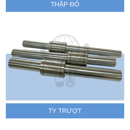
THẬP ĐỎ
TY TRƯỢT