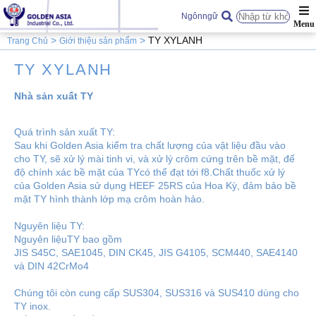
Ngônngữ
TY XYLANH
Trang Chủ
Giới thiệu sản phẩm
TY XYLANH
Nhà sản xuất TY
Quá trình sản xuất TY:
Sau khi Golden Asia kiểm tra chất lượng của vật liệu đầu vào
cho TY, sẽ xử lý mài tinh vi, và xử lý crôm cứng trên bề mặt, để
độ chính xác bề mặt của TYcó thể đạt tới f8.Chất thuốc xử lý
của Golden Asia sử dụng HEEF 25RS của Hoa Kỳ, đảm bảo bề
mặt TY hình thành lớp mạ crôm hoàn hảo.
Nguyên liệu TY:
Nguyên liệuTY bao gồm
JIS S45C, SAE1045, DIN CK45, JIS G4105, SCM440, SAE4140
và DIN 42CrMo4
Chúng tôi còn cung cấp SUS304, SUS316 và SUS410 dùng cho
TY inox.