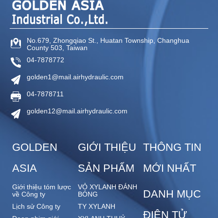
No.679, Zhongqiao St.,
Huatan Township,
Changhua
County
503,
Taiwan
04-7878772
golden1@mail.airhydraulic.com
04-7878711
golden12@mail.airhydraulic.com
GOLDEN
GIỚI THIỆU
THÔNG TIN
ASIA
SẢN PHẨM
MỚI NHẤT
Giới thiệu tóm lược
VỎ XYLANH ĐÁNH
DANH MỤC
về Công ty
BÓNG
Lịch sử Công ty
TY XYLANH
ĐIỆN TỬ