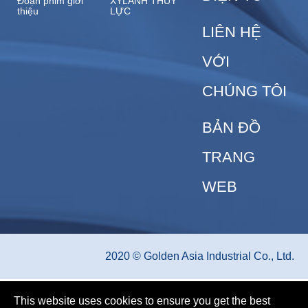
Đoạn phim giới
XYLANH THUỶ
thiệu
LỰC
LIÊN HỆ
VỚI
CHÚNG TÔI
BẢN ĐỒ
TRANG
WEB
2020 © Golden Asia Industrial Co., Ltd.
This website uses cookies to ensure you get the best