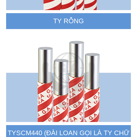
TY RỖNG
TYSCM440 (ĐÀI LOAN GỌI LÀ TY CHỮ