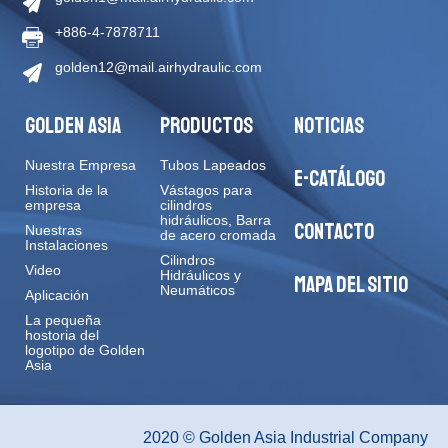
+886-4-7878711
golden12@mail.airhydraulic.com
GOLDEN ASIA
PRODUCTOS
NOTICIAS
Nuestra Empresa
Tubos Lapeados
E-CATÁLOGO
Historia de la
Vástagos para
empresa
cilindros
hidráulicos, Barra
CONTACTO
Nuestras
de acero cromada
Instalaciones
Cilindros
Video
Hidráulicos y
MAPA DEL SITIO
Neumáticos
Aplicación
La pequeña
hostoria del
logotipo de Golden
Asia
2020 © Golden Asia Industrial Company