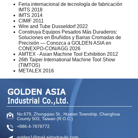
Feria internacional de tecnología de fabricación
IMTS 2018
IMTS 2014
CIMIF 2011
Wire and Tube Dusseldorf 2022
Construya Equipos Pesados Más Duraderos:
Soluciones en Bruñidos y Barras Cromadas de
Precisión — Conozca a GOLDEN ASIA en
CONEXPO-CON/AGG 2026
AMTEX - Asian Machine Tool Exhibition 2012
26th Taipei International Machine Tool Show
(TIMTOS)
METALEX 2016
No.679, Zhongqiao St
.,
Huatan Township
,
Changhua
County
503
,
Taiwan (R.O.C.)
+886-4-7878772
golden1@mail.airhydraulic.com