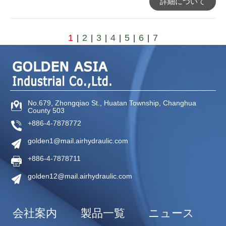
詳細について
1
2
3
4
5
6
7
|
|
|
|
|
|
No.679, Zhongqiao St.,
Huatan Township,
Changhua
County
503
+886-4-7878772
golden1@mail.airhydraulic.com
+886-4-7878711
golden12@mail.airhydraulic.com
会社案内
製品一覧
ニュース