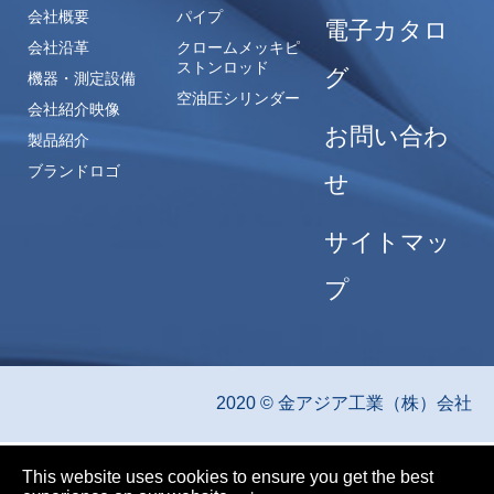
会社概要
パイプ
電子カタロ
会社沿革
クロームメッキピ
ストンロッド
グ
機器・測定設備
空油圧シリンダー
会社紹介映像
お問い合わ
製品紹介
ブランドロゴ
せ
サイトマッ
プ
2020 © 金アジア工業（株）会社
This website uses cookies to ensure you get the best