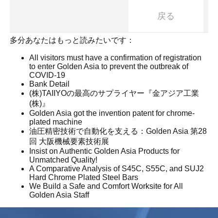
戻る
多分あなたはもっと読みたいです：
All visitors must have a confirmation of registration
to enter Golden Asia to prevent the outbreak of
COVID-19
Bank Detail
(株)TAIIYOの最高のサプライヤー『金アジア工業
(株)』
Golden Asia got the invention patent for chrome-
plated machine
油圧精密技術で自動化を支える：Golden Asia 第28
回 大阪機械要素技術展
Insist on Authentic Golden Asia Products for
Unmatched Quality!
A Comparative Analysis of S45C, S55C, and SUJ2
Hard Chrome Plated Steel Bars
We Build a Safe and Comfort Worksite for All
Golden Asia Staff