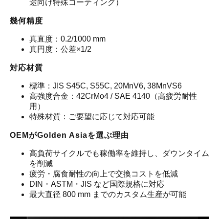
途向け特殊コーティング）
幾何精度
真直度：0.2/1000 mm
真円度：公差×1/2
対応材質
標準：JIS S45C, S55C, 20MnV6, 38MnVS6
高強度合金：42CrMo4 / SAE 4140（高疲労耐性
用）
特殊材質：ご要望に応じて対応可能
OEMがGolden Asiaを選ぶ理由
高負荷サイクルでも稼働率を維持し、ダウンタイム
を削減
疲労・腐食耐性の向上で交換コストを低減
DIN・ASTM・JIS など国際規格に対応
最大直径 800 mm までのカスタム生産が可能