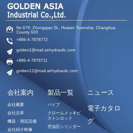
No.679, Zhongqiao St.,
Huatan Township,
Changhua
County
503
+886-4-7878772
golden1@mail.airhydraulic.com
+886-4-7878711
golden12@mail.airhydraulic.com
会社案内
製品一覧
ニュース
会社概要
パイプ
電子カタロ
会社沿革
クロームメッキピ
ストンロッド
グ
機器・測定設備
空油圧シリンダー
会社紹介映像