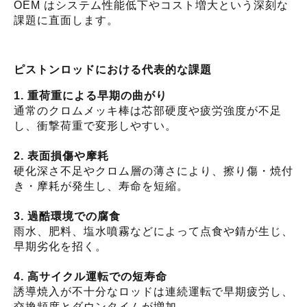
OEM はシステム性能低下やコスト増大という深刻な
課題に直面します。
ピストンロッドにおける代表的な課題
1. 重荷重による早期の曲がり
通常のクロムメッキ棒は芯部硬度や疲労強度が不足
し、衝撃荷重で変形しやすい。
2. 表面損傷や摩耗
硬化深さ不足やクロム層の薄さにより、擦り傷・焼付
き・摩耗が発生し、寿命を短縮。
3. 過酷環境での腐食
雨水、肥料、塩水噴霧などによって点食や錆が生じ、
早期劣化を招く。
4. 高サイクル運転での短寿命
誘導焼入が不十分なロッドは連続運転で早期疲労し、
交換頻度とダウンタイムが増加。