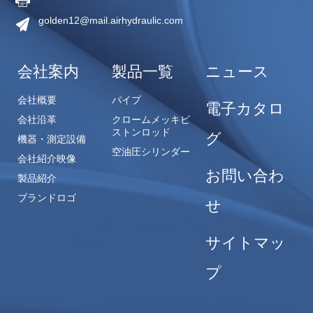
golden12@mail.airhydraulic.com
会社案内
製品一覧
ニュース
会社概要
パイプ
電子カタロ
会社沿革
クロームメッキピ
ストンロッド
グ
機器・測定設備
空油圧シリンダー
会社紹介映像
お問い合わ
製品紹介
ブランドロゴ
せ
サイトマッ
プ