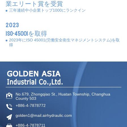
業エリート賞を受賞
三年連続中小企業トップ1000にランクイン
2023
ISO-45001を取得
2023年にISO 45001(労働安全衛生マネジメントシステム)を取
得
No.679, Zhongqiao St.,
Huatan Township,
Changhua
County
503
+886-4-7878772
golden1@mail.airhydraulic.com
+886-4-7878711