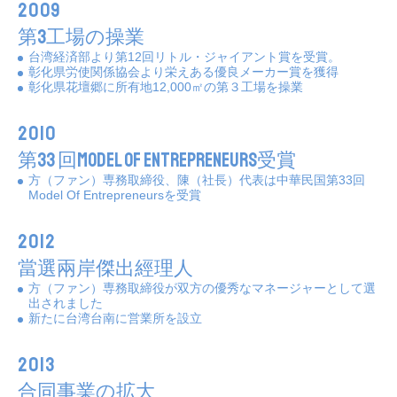
2009
第3工場の操業
台湾経済部より第12回リトル・ジャイアント賞を受賞。
彰化県労使関係協会より栄えある優良メーカー賞を獲得
彰化県花壇郷に所有地12,000㎡の第３工場を操業
2010
第33 回Model Of Entrepreneurs受賞
方（ファン）専務取締役、陳（社長）代表は中華民国第33回
Model Of Entrepreneursを受賞
2012
當選兩岸傑出經理人
方（ファン）専務取締役が双方の優秀なマネージャーとして選
出されました
新たに台湾台南に営業所を設立
2013
合同事業の拡大