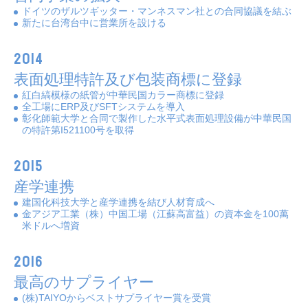
ドイツのザルツギッター・マンネスマン社との合同協議を結ぶ
新たに台湾台中に営業所を設ける
2014
表面処理特許及び包装商標に登録
紅白縞模様の紙管が中華民国カラー商標に登録
全工場にERP及びSFTシステムを導入
彰化師範大学と合同で製作した水平式表面処理設備が中華民国
の特許第I521100号を取得
2015
産学連携
建国化科技大学と産学連携を結び人材育成へ
金アジア工業（株）中国工場（江蘇高富益）の資本金を100萬
米ドルへ増資
2016
最高のサプライヤー
(株)TAIYOからベストサプライヤー賞を受賞