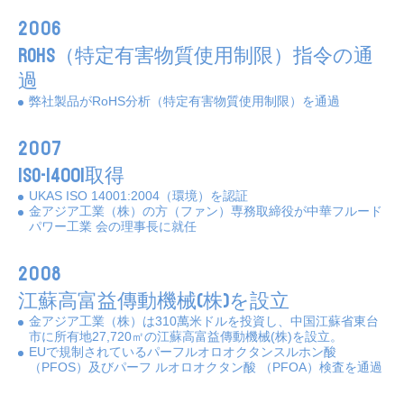
2006
RoHS（特定有害物質使用制限）指令の通
過
弊社製品がRoHS分析（特定有害物質使用制限）を通過
2007
ISO-14001取得
UKAS ISO 14001:2004（環境）を認証
金アジア工業（株）の方（ファン）専務取締役が中華フルード
パワー工業 会の理事長に就任
2008
江蘇高富益傳動機械(株)を設立
金アジア工業（株）は310萬米ドルを投資し、中国江蘇省東台
市に所有地27,720㎡の江蘇高富益傳動機械(株)を設立。
EUで規制されているパーフルオロオクタンスルホン酸
（PFOS）及びパーフ ルオロオクタン酸 （PFOA）検査を通過