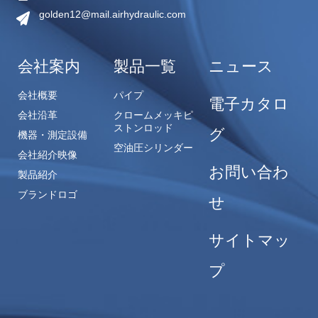
golden12@mail.airhydraulic.com
会社案内
製品一覧
ニュース
会社概要
パイプ
電子カタロ
会社沿革
クロームメッキピ
ストンロッド
グ
機器・測定設備
空油圧シリンダー
会社紹介映像
お問い合わ
製品紹介
ブランドロゴ
せ
サイトマッ
プ