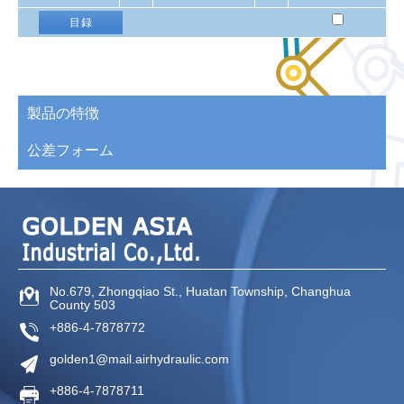
目録
製品の特徴
公差フォーム
No.679, Zhongqiao St.,
Huatan Township,
Changhua
County
503
+886-4-7878772
golden1@mail.airhydraulic.com
+886-4-7878711