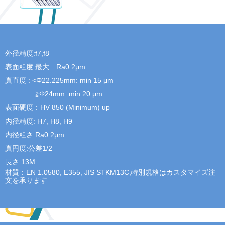
外径精度:f7,f8
表面粗度:最大 Ra0.2μm
真直度 : <Φ22.225mm: min 15 μm
≧Φ24mm: min 20 μm
表面硬度：HV 850 (Minimum) up
内径精度:
H7, H8, H9
内径粗さ Ra0.2μm
真円度:公差1/2
長さ:13M
材質：EN 1.0580, E355, JIS STKM13C,特別規格はカスタマイズ注
文を承ります