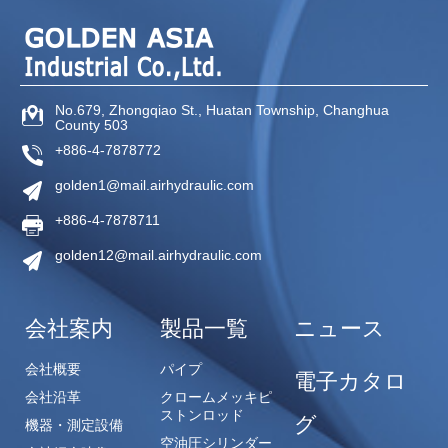
No.679, Zhongqiao St.,
Huatan Township,
Changhua
County
503
+886-4-7878772
golden1@mail.airhydraulic.com
+886-4-7878711
golden12@mail.airhydraulic.com
会社案内
製品一覧
ニュース
会社概要
パイプ
電子カタロ
会社沿革
クロームメッキピ
ストンロッド
グ
機器・測定設備
空油圧シリンダー