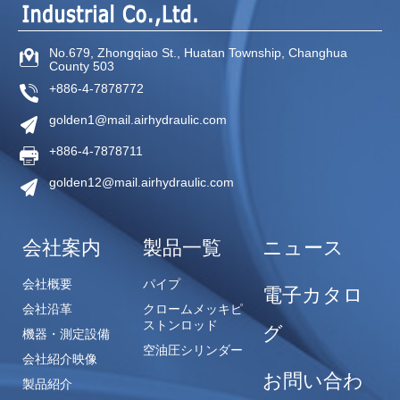
No.679, Zhongqiao St.,
Huatan Township,
Changhua
County
503
+886-4-7878772
golden1@mail.airhydraulic.com
+886-4-7878711
golden12@mail.airhydraulic.com
会社案内
製品一覧
ニュース
会社概要
パイプ
電子カタロ
会社沿革
クロームメッキピ
ストンロッド
グ
機器・測定設備
空油圧シリンダー
会社紹介映像
お問い合わ
製品紹介