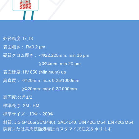
外径精度: f7, f8
表面粗さ： Ra0.2 μm
硬質クロム厚さ：
<Φ22.225mm: min 15 μm
≧Φ24mm: min 20 μm
表面硬度: HV 850 (Minimum) up
真直度：
<Φ20mm: max 0.25/1000mm
≧Φ20mm: max 0.2/1000mm
真円度:公差1/2
標準長さ: 2M - 6M
標準サイズ：10Φ ~ 200Φ
材質: JIS G4105(SCM440), SAE4140, DIN 42CrMo4, EN 42CrMo4
調質または高周波熱処理はカスタマイズ注文を承ります