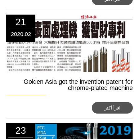
21
2020.02
Golden Asia got the invention patent for
chrome-plated machine
اقرأ أكثر
23