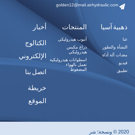
golden12@mail.airhydraulic.com
ذهبية آسيا
المنتجات
أخبار
عنا
أنبوب هيدروليكي
الكتالوج
النشأة والتطور
ذراع مكبس
هيدروليكي
الإلكتروني
معدات آلة أداة
اسطوانات هيدروليكية
فيديو
تعمل بالهواء
المضغوط
اتصل بنا
تطبيق
خريطة
الموقع
2020 © ونسخة؛ شر