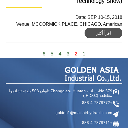
Technology Show)
Date: SEP 10-15, 2018
Venue: MCCORMICK PLACE, CHICAGO, American
اقرأ أكثر
6
5
4
3
2
1
|
|
|
|
|
No.679، سانت Zhongqiao،
Huatan تايوان
503 بلدة، تشانجوا
مقاطعة
(R.O.C.)
+886-4-7878772
golden1@mail.airhydraulic.com
+886-4-7878711