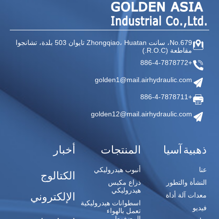
No.679، سانت Zhongqiao،
Huatan تايوان
503 بلدة، تشانجوا
مقاطعة
(R.O.C.)
+886-4-7878772
golden1@mail.airhydraulic.com
+886-4-7878711
golden12@mail.airhydraulic.com
ذهبية آسيا
المنتجات
أخبار
عنا
أنبوب هيدروليكي
الكتالوج
النشأة والتطور
ذراع مكبس
هيدروليكي
الإلكتروني
معدات آلة أداة
اسطوانات هيدروليكية
فيديو
تعمل بالهواء
المضغوط