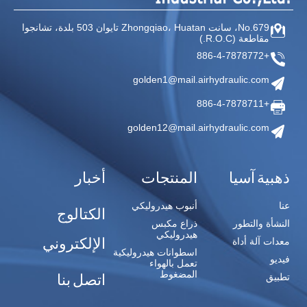
No.679، سانت Zhongqiao،
Huatan تايوان
503 بلدة، تشانجوا
مقاطعة
(R.O.C.)
+886-4-7878772
golden1@mail.airhydraulic.com
+886-4-7878711
golden12@mail.airhydraulic.com
ذهبية آسيا
المنتجات
أخبار
عنا
أنبوب هيدروليكي
الكتالوج
النشأة والتطور
ذراع مكبس
هيدروليكي
الإلكتروني
معدات آلة أداة
اسطوانات هيدروليكية
فيديو
تعمل بالهواء
المضغوط
اتصل بنا
تطبيق