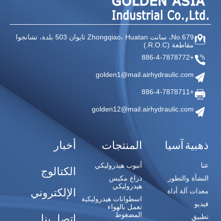
No.679، سانت Zhongqiao،
Huatan تايوان
503 بلدة، تشانجوا
مقاطعة
(R.O.C.)
+886-4-7878772
golden1@mail.airhydraulic.com
+886-4-7878711
golden12@mail.airhydraulic.com
ذهبية آسيا
المنتجات
أخبار
عنا
أنبوب هيدروليكي
الكتالوج
النشأة والتطور
ذراع مكبس
هيدروليكي
الإلكتروني
معدات آلة أداة
اسطوانات هيدروليكية
فيديو
تعمل بالهواء
المضغوط
اتصل بنا
تطبيق