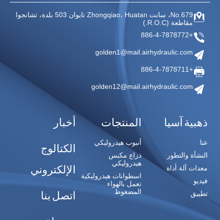
No.679، سانت Zhongqiao،
Huatan تايوان
503 بلدة، تشانجوا
مقاطعة
(R.O.C.)
+886-4-7878772
golden1@mail.airhydraulic.com
+886-4-7878711
golden12@mail.airhydraulic.com
ذهبية آسيا
المنتجات
أخبار
عنا
أنبوب هيدروليكي
الكتالوج
النشأة والتطور
ذراع مكبس
هيدروليكي
الإلكتروني
معدات آلة أداة
اسطوانات هيدروليكية
فيديو
تعمل بالهواء
المضغوط
اتصل بنا
تطبيق