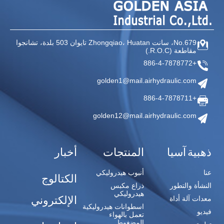
No.679، سانت Zhongqiao،
Huatan تايوان
503 بلدة، تشانجوا
مقاطعة
(R.O.C.)
+886-4-7878772
golden1@mail.airhydraulic.com
+886-4-7878711
golden12@mail.airhydraulic.com
ذهبية آسيا
المنتجات
أخبار
عنا
أنبوب هيدروليكي
الكتالوج
النشأة والتطور
ذراع مكبس
هيدروليكي
الإلكتروني
معدات آلة أداة
اسطوانات هيدروليكية
فيديو
تعمل بالهواء
المضغوط