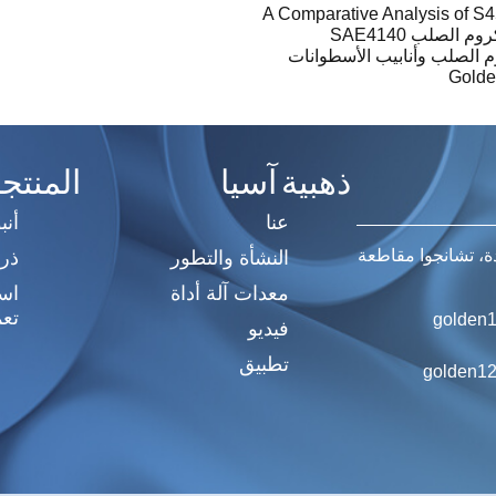
A Comparative Analysis of S
لصلب SAE4140
الصلب وأنابيب الأسطوانات
ذهبية آسيا
المنتج
عنا
أنب
النشأة والتطور
ذر
معدات آلة أداة
اسط
تعم
golden1
فيديو
تطبيق
golden12