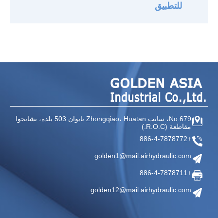
للتطبيق
No.679، سانت Zhongqiao،
Huatan تايوان
503 بلدة، تشانجوا
مقاطعة
(R.O.C.)
+886-4-7878772
golden1@mail.airhydraulic.com
+886-4-7878711
golden12@mail.airhydraulic.com