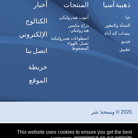
ذهبية آسيا
المنتجات
أخبار
عنا
أنبوب هيدروليكي
الكتالوج
النشأة والتطور
ذراع مكبس
هيدروليكي
الإلكتروني
معدات آلة أداة
اسطوانات هيدروليكية
فيديو
تعمل بالهواء
المضغوط
اتصل بنا
تطبيق
خريطة
الموقع
2020 © ونسخة؛ شر
This website uses cookies to ensure you get the best
experience on our website.
Learn more...