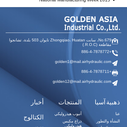
No.679، سانت Zhongqiao،
Huatan تايوان
503 بلدة، تشانجوا
مقاطعة
(R.O.C.)
+886-4-7878772
golden1@mail.airhydraulic.com
+886-4-7878711
golden12@mail.airhydraulic.com
ذهبية آسيا
المنتجات
أخبار
عنا
أنبوب هيدروليكي
الكتالوج
النشأة والتطور
ذراع مكبس
هيدروليكي