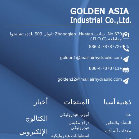
No.679، سانت Zhongqiao،
Huatan تايوان
503 بلدة، تشانجوا
مقاطعة
(R.O.C.)
+886-4-7878772
golden1@mail.airhydraulic.com
+886-4-7878711
golden12@mail.airhydraulic.com
ذهبية آسيا
المنتجات
أخبار
عنا
أنبوب هيدروليكي
الكتالوج
النشأة والتطور
ذراع مكبس
هيدروليكي
الإلكتروني
معدات آلة أداة
اسطوانات هيدروليكية
فيديو