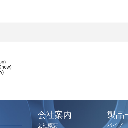
on)
 Show)
w)
会社案内
製品
会社概要
パイプ