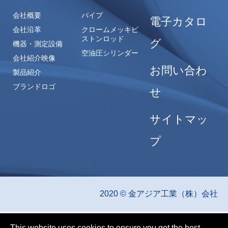
会社概要
パイプ
電子カタロ
会社沿革
クロームメッキピ
ストンロッド
グ
機器・測定設備
空油圧シリンダー
会社紹介映像
お問い合わ
製品紹介
ブランドロゴ
せ
サイトマッ
プ
2020 © 金アジア工業（株）会社
This website uses cookies to ensure you get the best