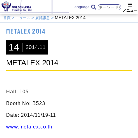
Language
METALEX 2014
首頁
ニュース
展覽訊息
METALEX 2014
14
2014.11
METALEX 2014
Hall: 105
Booth No: B523
Date: 2014/11/19-11
www.metalex.co.th