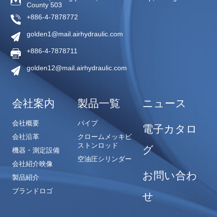
County
503
+886-4-7878772
golden1@mail.airhydraulic.com
+886-4-7878711
golden12@mail.airhydraulic.com
会社案内
製品一覧
ニュース
会社概要
パイプ
電子カタロ
会社沿革
クロームメッキピ
ストンロッド
グ
機器・測定設備
空油圧シリンダー
会社紹介映像
お問い合わ
製品紹介
ブランドロゴ
せ