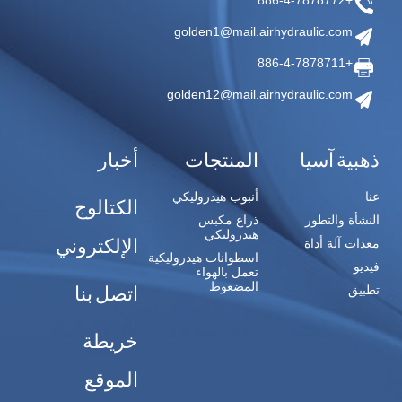
+886-4-7878772
golden1@mail.airhydraulic.com
+886-4-7878711
golden12@mail.airhydraulic.com
ذهبية آسيا
المنتجات
أخبار
عنا
أنبوب هيدروليكي
الكتالوج
النشأة والتطور
ذراع مكبس
هيدروليكي
الإلكتروني
معدات آلة أداة
اسطوانات هيدروليكية
فيديو
تعمل بالهواء
المضغوط
اتصل بنا
تطبيق
خريطة
الموقع