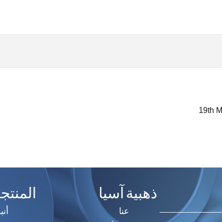
19th M
ذهبية آسيا
المنتج
عنا
أنب