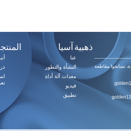
ذهبية آسيا
المنتج
عنا
أنب
النشأة والتطور
ذر
معدات آلة أداة
اسط
تعم
golden1
فيديو
تطبيق
golden12